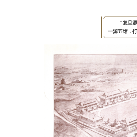
“复旦
一源五馆，