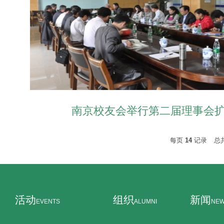
南京校友会举行第二届理事会
每页
14
记录
总
活动
组织
新闻
EVENTS
ALUMNI
NE