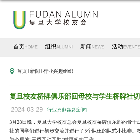
首页
组织
新闻
活动
HOME
ALUMNI
NEWS
EVENT
首页
新闻
行业兴趣组织
复旦校友桥牌俱乐部回母校与学生桥牌社切
2024-03-29
行业兴趣组织新闻
|
3
月
28
日晚，复旦大学校友总会复旦校友桥牌俱乐部的骨干
社的同学们进行初步交流并进行了
5
个队伍的队式小比赛。
为今后的“三桥互动互助”做更多的工作。