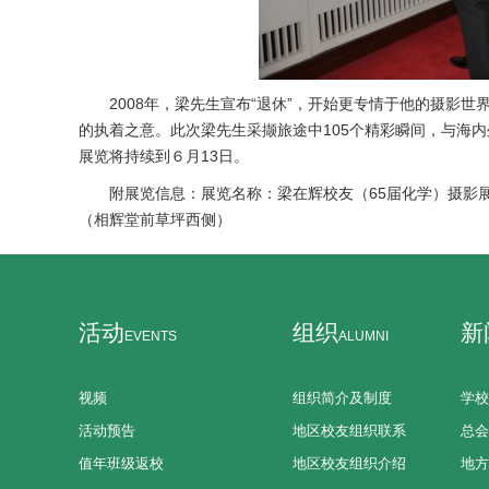
2008年，梁先生宣布“退休”，开始更专情于他的摄影
的执着之意。此次梁先生采撷旅途中105个精彩瞬间，与海
展览将持续到６月13日。
附展览信息：展览名称：梁在辉校友（65届化学）摄影展展览时
（相辉堂前草坪西侧）
活动
组织
新
EVENTS
ALUMNI
视频
组织简介及制度
学校
活动预告
地区校友组织联系
总会
值年班级返校
地区校友组织介绍
地方