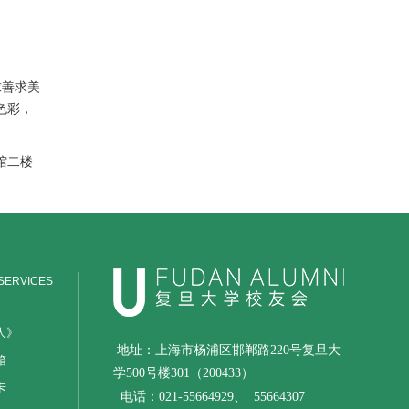
求善求美
色彩，
文馆二楼
SERVICES
人》
地址：上海市杨浦区邯郸路220号复旦大
箱
学500号楼301（200433）
卡
电话：021-55664929、
55664307