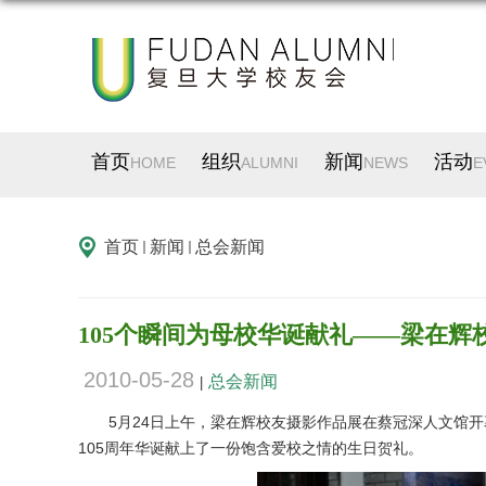
首页
组织
新闻
活动
HOME
ALUMNI
NEWS
E
首页
新闻
总会新闻
105个瞬间为母校华诞献礼——梁在辉
2010-05-28
总会新闻
|
5月24日上午，梁在辉校友摄影作品展在蔡冠深人文馆
105周年华诞献上了一份饱含爱校之情的生日贺礼。