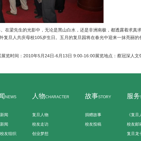
世界。在梁先生的光影中，无论是黑山白水，还是非洲南极，都透露着求真
内外复旦人共庆母校105岁生日。五月的复旦园将在春光中迎来一抹亮丽的
间：2010年5月24日-6月13日 9:00-16:00展览地点：蔡冠深人
闻
人物
故事
服务
NEWS
CHARACTER
STORY
新闻
复旦人物
捐赠故事
《复旦
新闻
校友走访
校友投稿
校友邮
校友组织
创业梦想
复旦龙