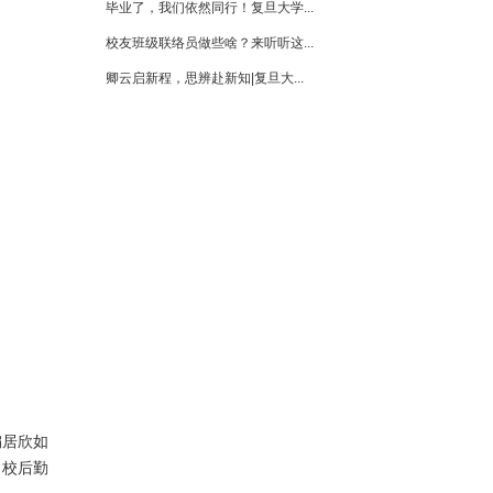
编居欣如
，校后勤