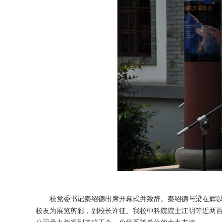
校党委书记秦绍德出席开幕式并致辞。秦绍德与梁在辉
校友为展览剪彩，副校长许征、我校中科院院士江明等近两