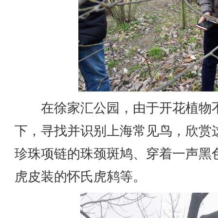
在徐家汇公园，由于开花植物不
下，寻找并识别上海常见鸟，欣赏
珍珠项链的珠颈斑鸠、穿着一声黑
虎皮装的怀氏虎鸫等。