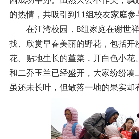
的热情，共吸引到11组校友家庭参
在江湾校园，8组家庭在谢世祥
找、欣赏早春美丽的野花，包括开
花、贴地生长的堇菜，开白色小花
和二乔玉兰已经盛开，大家纷纷凑
虽还未长叶，但散落一地的果实却