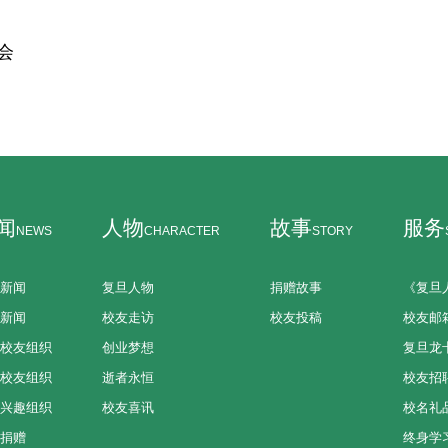
会
闻
人物
故事
服务
NEWS
CHARACTER
STORY
新闻
复旦人物
捐赠故事
《复旦
新闻
校友走访
校友投稿
校友邮
校友组织
创业梦想
复旦龙
校友组织
逝者永恒
校友招
兴趣组织
校友喜讯
校名礼
捐赠
终身学