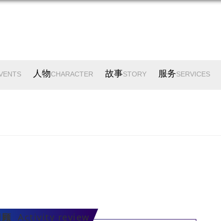
人物
故事
服务
VENTS
CHARACTER
STORY
SERVICES
回顾
Activity review