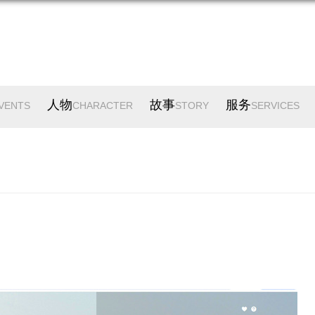
人物
故事
服务
VENTS
CHARACTER
STORY
SERVICES