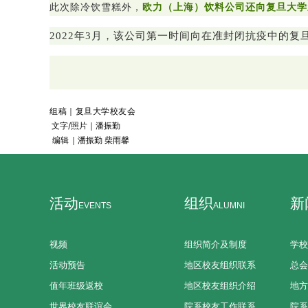
此次除冷饮雪糕外，
欧力（上海）饮料公司还向复旦大学
2022年3月，该公司第一时间向在准封闭抗疫中的
组稿
｜复旦大学校友会
文
字/照片｜潘振勤
编辑｜
潘振勤 柴雨馨
活动
组织
新
EVENTS
ALUMNI
视频
组织简介及制度
学校
活动预告
地区校友组织联系
总会
值年班级返校
地区校友组织介绍
地方
世界校友联谊会
院系校友工作联系
院系