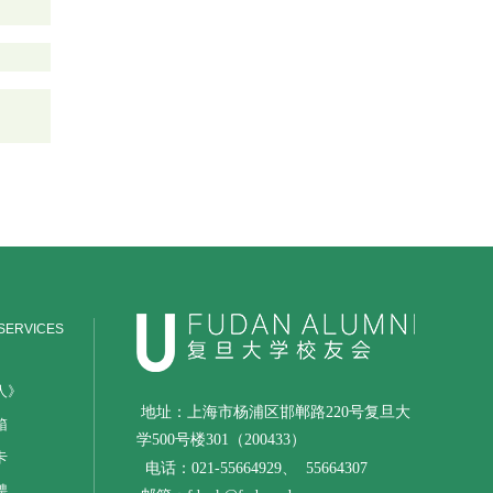
SERVICES
人》
地址：上海市杨浦区邯郸路220号复旦大
箱
学500号楼301（200433）
卡
电话：021-55664929、
55664307
聘