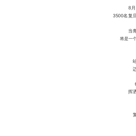
8月
3500名
当
将是一
挥