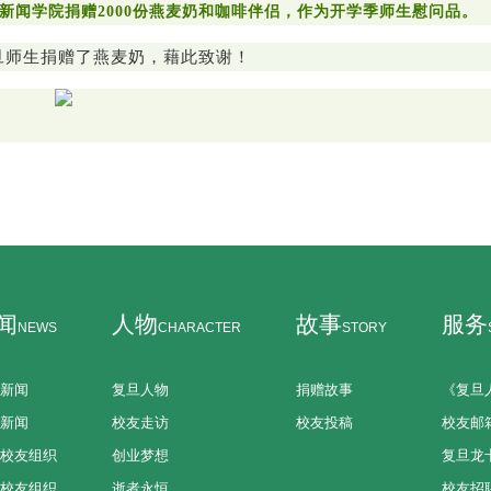
新闻学院捐赠2000份燕麦奶和咖啡伴侣，作为开学季师生慰问品。
复旦师生捐赠了燕麦奶，藉此致谢！
闻
人物
故事
服务
NEWS
CHARACTER
STORY
新闻
复旦人物
捐赠故事
《复旦
新闻
校友走访
校友投稿
校友邮
校友组织
创业梦想
复旦龙
校友组织
逝者永恒
校友招