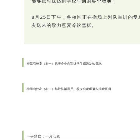
能够按时送达到学校军训的各个场地”。
8月25日下午，各校区正在操场上列队军训的
友送来的欧力燕麦冷饮雪糕。
柳莺鸣校友（右一）代表企业向军训学生赠送冷饮雪糕
柳莺鸣校友（右二）与带队辅导员、校友会老师落实捐赠事项
一份冷饮，一片心意