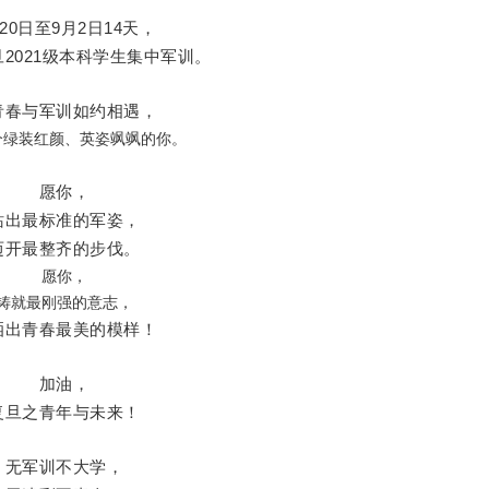
20日至9月2日14天，
复旦2021级本科学生集中军训。
青春与军训如约相遇，
个绿装红颜、英姿飒飒的你。
愿你，
站出最标准的军姿，
迈开最整齐的步伐。
愿你，
铸就最刚强的意志，
洒出青春最美的模样！
加油，
复旦之青年与未来！
无军训不大学，