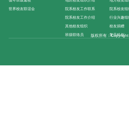
值年班级返校
地区校友组织介绍
地方校友组
世界校友联谊会
院系校友工作联系
院系校友组
院系校友工作介绍
行业兴趣组
其他校友组织
校友捐赠
班级联络员
复旦科创
版权所有：Copyright