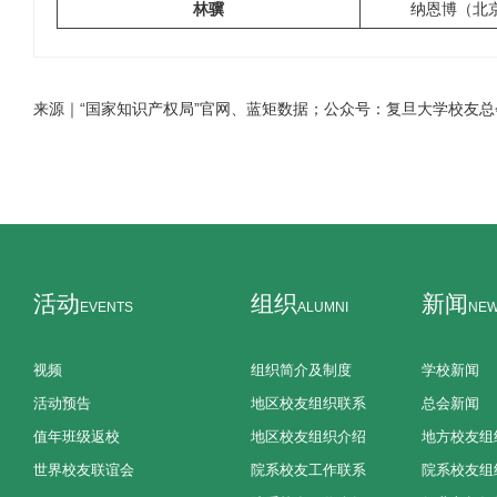
林骥
纳恩博（北
来源
｜“国家知识产权局”官网、
蓝矩数据；公众号：复旦大学校友总
活动
组织
新闻
EVENTS
ALUMNI
NE
视频
组织简介及制度
学校新闻
活动预告
地区校友组织联系
总会新闻
值年班级返校
地区校友组织介绍
地方校友组
世界校友联谊会
院系校友工作联系
院系校友组