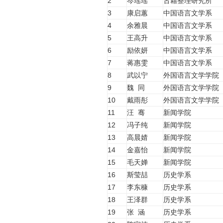
2
岑瑶瑶
古籍整理研究所
3
康启蕙
中国语言文学系
4
余雅晨
中国语言文学系
5
王高升
中国语言文学系
6
励依妍
中国语言文学系
7
蒋惠雯
中国语言文学系
8
武以宁
外国语言文学学院
9
魏 同
外国语言文学学院
10
戴雨彤
外国语言文学学院
11
汪 骞
新闻学院
12
冯子纯
新闻学院
13
高晨婧
新闻学院
14
金嘉怡
新闻学院
15
毛天婵
新闻学院
16
斯莹喆
历史学系
17
李东穅
历史学系
18
王泽群
历史学系
19
张 涵
历史学系