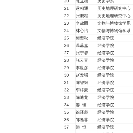
20
陈宜楠
历史学系
21
逯相通
历史地理研究中心
22
张鹏程
历史地理研究中心
23
李黛丽
文物与博物馆学系
24
林心怡
文物与博物馆学系
25
梅奕秋
经济学院
26
温蕊嘉
经济学院
27
张宁馨
经济学院
28
张云青
经济学院
29
李世彦
经济学院
30
赵发强
经济学院
31
陈智韬
经济学院
32
李梓豪
经济学院
33
陈迪龙
经济学院
34
姜 镇
经济学院
35
徐泽彪
经济学院
36
邹逸菲
经济学院
37
熊 恒
经济学院