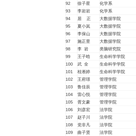
92
徐子星
化学系
93
李岩岩
化学系
94
居 正
大数据学院
95
夏小岚
大数据学院
96
李保山
大数据学院
97
施正昱
大数据学院
98
李 岩
类脑研究院
99
王子晗
生命科学学院
100
武 全
生命科学学院
101
桂淅婷
生命科学学院
102
王府璟
管理学院
103
鲁佳辰
管理学院
104
雷心悦
管理学院
105
胥文豪
管理学院
106
刘彦宏
法学院
107
赵子川
法学院
108
党非凡
法学院
109
曲子贤
法学院