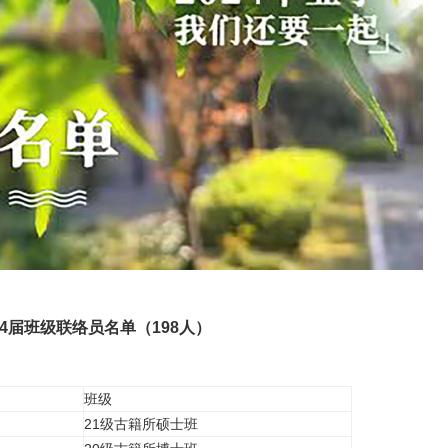
24届班级联络员名单（198人）
班级
21级古籍所硕士班