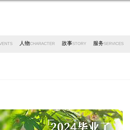
人物
故事
服务
VENTS
CHARACTER
STORY
SERVICES