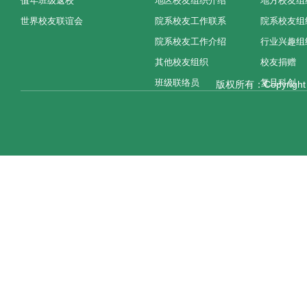
值年班级返校
地区校友组织介绍
地方校友组
世界校友联谊会
院系校友工作联系
院系校友组
院系校友工作介绍
行业兴趣组
其他校友组织
校友捐赠
班级联络员
复旦科创
版权所有：Copyright