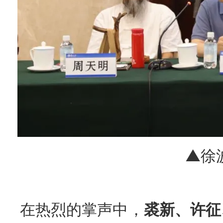
▲徐
在热烈的掌声中，
裘新、许征