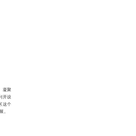
、凝聚
利开设
区这个
展。