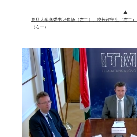
▲
复旦大学党委书记焦扬（左二）、校长许宁生（右二）
（右一）