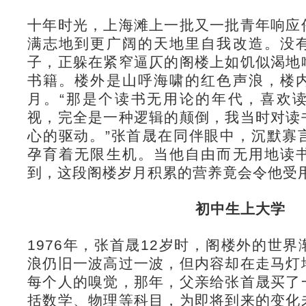
十年时光，上海滩上一批又一批青年响应
满志地到更广阔的天地里自我改造。没
子，正躲在紧窄逼仄的阁楼上如饥似渴地
书籍。楼外是山呼海啸的红色声浪，楼
月。“那是个读书无用论的年代，喜欢
视，完全是一种逻辑的颠倒，我当时对读
心的驱动。”张首晟在同伴眼中，沉默寡
孕育着无限生机。当他自由而无用地读
到，这段阁楼岁月积累的营养竟会令他受
初中生上大学
1976年，张首晟12岁时，阁楼外的世
浪仍旧一波高过一波，但内容却在走马灯
每个人的嗅觉，那年，父亲给张首晟买了
括数学、物理等科目，为即将到来的变化