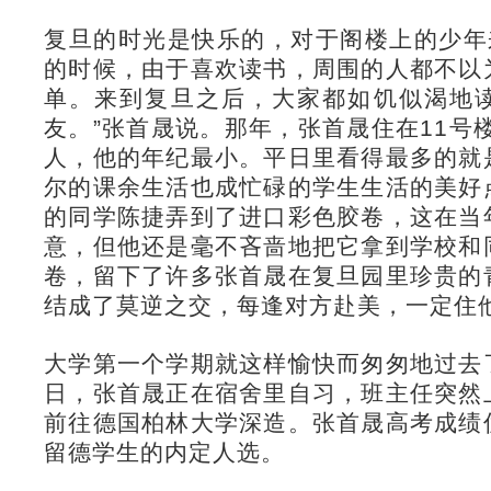
复旦的时光是快乐的，对于阁楼上的少年
的时候，由于喜欢读书，周围的人都不以
单。来到复旦之后，大家都如饥似渴地
友。”张首晟说。那年，张首晟住在11号楼
人，他的年纪最小。平日里看得最多的就
尔的课余生活也成忙碌的学生生活的美好
的同学陈捷弄到了进口彩色胶卷，这在当
意，但他还是毫不吝啬地把它拿到学校和
卷，留下了许多张首晟在复旦园里珍贵的
结成了莫逆之交，每逢对方赴美，一定住
大学第一个学期就这样愉快而匆匆地过去
日，张首晟正在宿舍里自习，班主任突然
前往德国柏林大学深造。张首晟高考成绩
留德学生的内定人选。