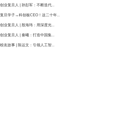
创业复旦人 | 孙彭军：不断迭代...
复旦学子→科创板CEO！这二十年...
创业复旦人 | 殷海玮：用深度光...
创业复旦人 | 秦曦：打造中国集...
校友故事 | 陈运文：引领人工智...