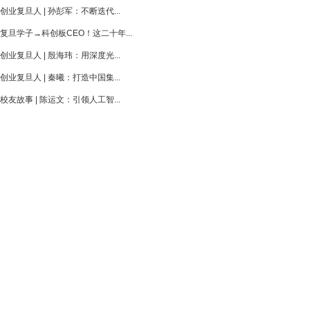
创业复旦人 | 孙彭军：不断迭代...
复旦学子→科创板CEO！这二十年...
创业复旦人 | 殷海玮：用深度光...
创业复旦人 | 秦曦：打造中国集...
校友故事 | 陈运文：引领人工智...