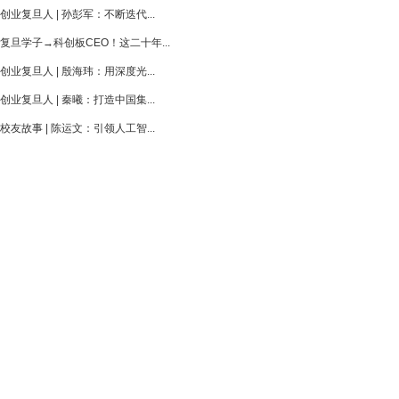
创业复旦人 | 孙彭军：不断迭代...
复旦学子→科创板CEO！这二十年...
创业复旦人 | 殷海玮：用深度光...
创业复旦人 | 秦曦：打造中国集...
校友故事 | 陈运文：引领人工智...