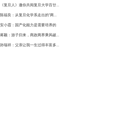
《复旦人》邀你共阅复旦大学百廿...
陈福良：从复旦化学系走出的“两...
安小霞：国产化能力是需要培养的
蒋颖：游子归来，商政两界乘风破...
孙瑞祥：父亲让我一生过得丰富多...