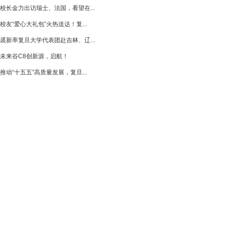
校长金力出访瑞士、法国，看望在...
校友“爱心大礼包”火热送达！复...
裘新率复旦大学代表团赴吉林、辽...
未来谷C8创新源，启航！
推动“十五五”高质量发展，复旦...