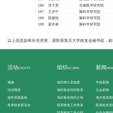
186
范子慧
生物医学研究院
187
王洪宁
脑科学研究院
188
陈紫悦
脑科学研究院
189
梁亦睿
脑科学研究院
以上信息如有补充变更，请联系复旦大学校友会秘书处，邮箱：fdxy
活动
组织
新闻
EVENTS
ALUMNI
NE
视频
组织简介及制度
学校新闻
活动预告
地区校友组织联系
总会新闻
值年班级返校
地区校友组织介绍
地方校友组
世界校友联谊会
院系校友工作联系
院系校友组
院系校友工作介绍
行业兴趣组