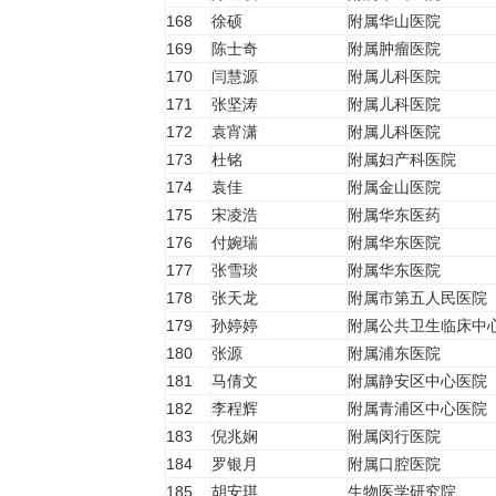
168
徐硕
附属华山医院
169
陈士奇
附属肿瘤医院
170
闫慧源
附属儿科医院
171
张坚涛
附属儿科医院
172
袁宵潇
附属儿科医院
173
杜铭
附属妇产科医院
174
袁佳
附属金山医院
175
宋凌浩
附属华东医药
176
付婉瑞
附属华东医院
177
张雪琰
附属华东医院
178
张天龙
附属市第五人民医院
179
孙婷婷
附属公共卫生临床中
180
张源
附属浦东医院
181
马倩文
附属静安区中心医院
182
李程辉
附属青浦区中心医院
183
倪兆娴
附属闵行医院
184
罗银月
附属口腔医院
185
胡安琪
生物医学研究院