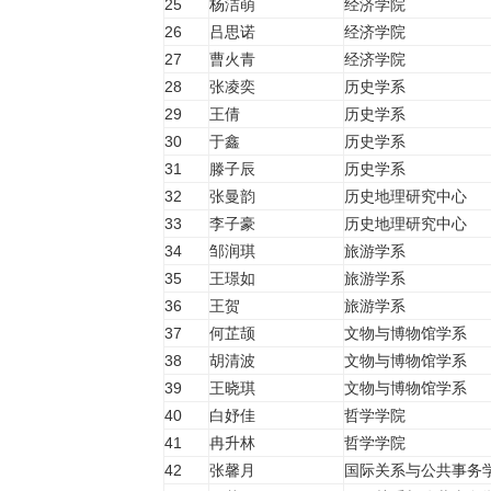
25
杨洁萌
经济学院
26
吕思诺
经济学院
27
曹火青
经济学院
28
张凌奕
历史学系
29
王倩
历史学系
30
于鑫
历史学系
31
滕子辰
历史学系
32
张曼韵
历史地理研究中心
33
李子豪
历史地理研究中心
34
邹润琪
旅游学系
35
王璟如
旅游学系
36
王贺
旅游学系
37
何芷颉
文物与博物馆学系
38
胡清波
文物与博物馆学系
39
王晓琪
文物与博物馆学系
40
白妤佳
哲学学院
41
冉升林
哲学学院
42
张馨月
国际关系与公共事务