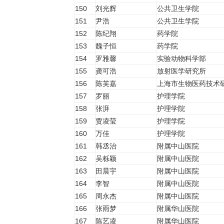
150
刘光辉
公共卫生学院
151
尹浩
公共卫生学院
152
陈纪翔
药学院
153
魏子恒
药学院
154
罗雅馨
实验动物科学部
155
龚可浩
放射医学研究所
156
陈芙嘉
上海市生物医药技术
157
罗丽
护理学院
158
张湃
护理学院
159
贾凌莹
护理学院
160
万佳
护理学院
161
韩丞治
附属中山医院
162
吴栎颖
附属中山医院
163
田晨宇
附属中山医院
164
李智
附属中山医院
165
周永杰
附属中山医院
166
张雨梦
附属华山医院
167
陈艺凌
附属华山医院