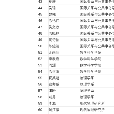
43
夏菱
国际关系与公共事务
44
吴瑶
国际关系与公共事务
45
曾曦
国际关系与公共事务
46
徐艳伟
国际关系与公共事务
47
吴文政
国际关系与公共事务
48
徐晓林
国际关系与公共事务
49
黄诗怡
国际关系与公共事务
50
陈雏清
国际关系与公共事务
51
金雨菲
数学科学学院
52
李欣嘉
数学科学学院
53
周洲
数学科学学院
54
徐恒阳
数学科学学院
55
夏英超
物理学系
56
寮亦威
物理学系
57
张盼
物理学系
58
端勇
物理学系
59
李源
现代物理研究所
60
鲍江徽
现代物理研究所