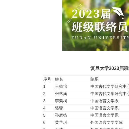
复旦大学2023届
序号
姓名
院系
1
王婧怡
中国古代文学研究中
2
张艺涵
中国古代文学研究中
3
李紫桐
中国语言文学系
4
骆驿
中国语言文学系
5
孙彦扬
中国语言文学系
6
黄芷琪
外国语言文学学院