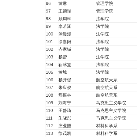
96
黄琳
管理学院
97
王德瑞
管理学院
98
顾周琳
法学院
99
李若涵
法学院
100
涂漫漫
法学院
101
徐嘉阳
法学院
102
齐家铖
法学院
103
杨蕾
法学院
104
靳冰雯
法学院
105
黄城
法学院
106
杨开强
航空航天系
107
朱应俊
航空航天系
108
邢振林
航空航天系
109
刘海宁
马克思主义学院
110
王舒琦
马克思主义学院
111
朱晓彤
马克思主义学院
112
庄业照
材料科学系
113
徐茂凯
材料科学系