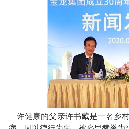
许健康的父亲许书藏是一名乡
病，因以德行为先，被乡里赞誉为“