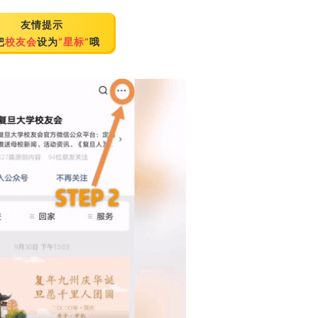
友情提示
把
校友会
设为
“星标”
哦