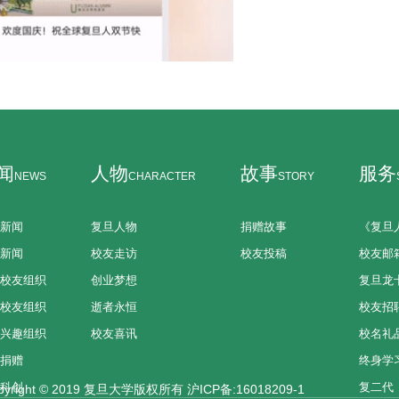
闻
人物
故事
服务
NEWS
CHARACTER
STORY
新闻
复旦人物
捐赠故事
《复旦
新闻
校友走访
校友投稿
校友邮
校友组织
创业梦想
复旦龙
校友组织
逝者永恒
校友招
兴趣组织
校友喜讯
校名礼
捐赠
终身学
科创
复二代
right © 2019 复旦大学版权所有 沪ICP备:16018209-1