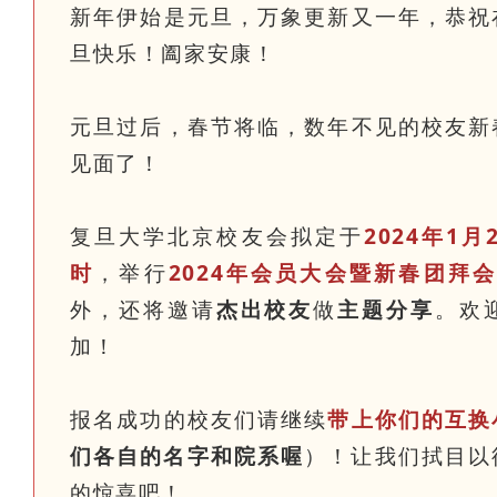
新年伊始是元旦，万象更新又一年，恭祝
旦快乐！阖家安康！
元旦过后，春节将临，数年不见的校友新
见面了！
复旦大学北京校友会拟定于
2024年1
时
，举行
2024年会员大会暨新春团拜
外，还将邀请
杰出校友
做
主题分享
。欢
加！
报名成功的校友们请继续
带上你们的互换
们各自的名字和院系喔
）！让我们拭目以
的惊喜吧！