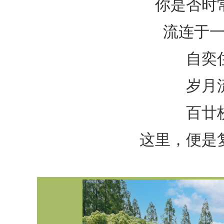
你是否时
流连于
自奕
岁月
百廿
这里，便是