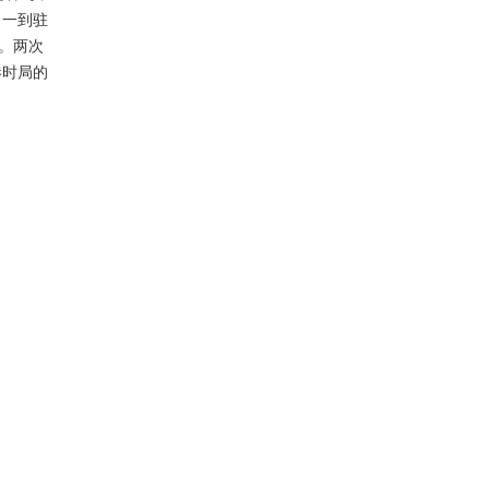
。一到驻
。两次
港时局的