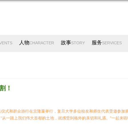
人物
故事
服务
VENTS
CHARACTER
STORY
SERVICES
割！
、阅兵仪式和群众游行在京隆重举行，复旦大学多位校友和师生代表受邀参加
“从一踏上我们伟大首都的土地，就感受到格外的亲切和礼遇。”一起来听