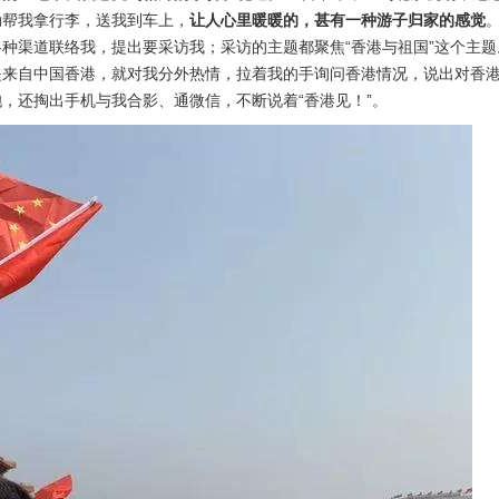
动帮我拿行李，送我到车上，
让人心里暖暖的，甚有一种游子归家的感觉
种渠道联络我，提出要采访我；采访的主题都聚焦“香港与祖国”这个主题
是来自中国香港，就对我分外热情，拉着我的手询问香港情况，说出对香
，还掏出手机与我合影、通微信，不断说着“香港见！”。