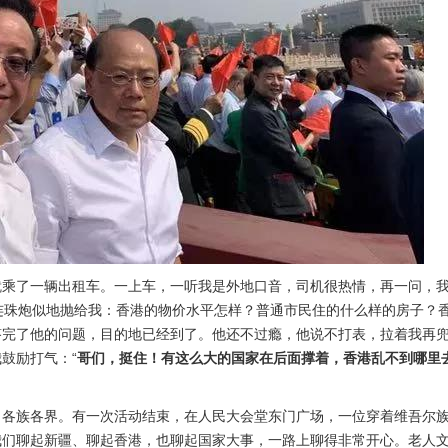
就乘了一辆出租车。一上车，一听我是外地口音，司机很热情，再一问，
连珠炮似地抛给我：香港的物价水平怎样？普通市民住的什么样的房子？
答完了他的问题，目的地已经到了。他还不过瘾，他说不打表，拉着我再
鼓励打气：“
哥们，挺住！有这么大的国家在后面撑着，香港乱不到哪里
、各族各界。有一次活动结束，在人民大会堂东门广场，一位穿着维吾尔
我们聊起新疆、聊起香港，也聊起国家大事，一路上聊得非常开心。老人