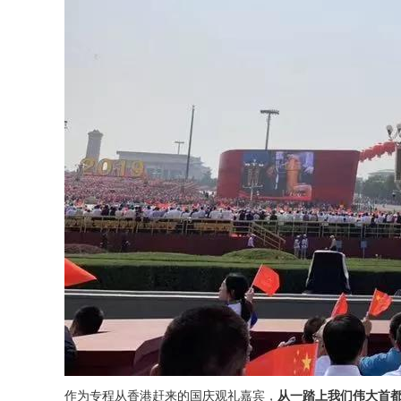
作为专程从香港赶来的国庆观礼嘉宾，
从一踏上我们伟大首