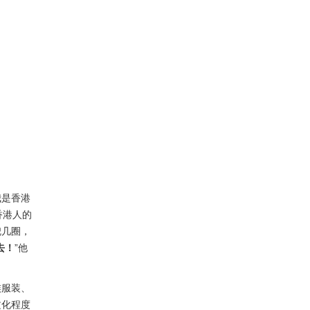
我是香港
香港人的
兜几圈，
去！
”他
族服装、
文化程度