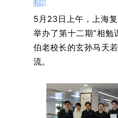
5
月
23
日上午，上海复
举办了第
十二
期
“相勉
伯
老校长的玄孙马天
流。