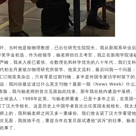
叶。当时他是核物理教授，已出任研究生院院长。我从新闻系毕业
友好奖学金初选，作为校领导，杨老师担任主考官，我正在新闻学院读
严峻，我未入座已紧张。在数理化和科学优先的八十年代，我们文
代初去丹麦玻尔物理研究所留学。他英文流利，最后问我一个问题
外汇订阅英美杂志，只有零星过期刊物，多半是外国专家访学时留下的
：我问你最近读过什么英文刊物？最新一期《News Week》什么
着脸，我与杨老师的首次见面如此结束。那年我在校内遴选中落榜。1
士候选人，1988年赴英。与杨老师重逢，已是十多年之后，在英国
国诺丁汉大学校长。这是历史上中国学者首次出任英国名校校长。我太
师上的，我和杨老师之间又多一重缘份。我们曾去诺丁汉大学看望
次见面，我按捺不住，重提当年在复旦面试遭他“训斥”的往事。杨老
此事了。