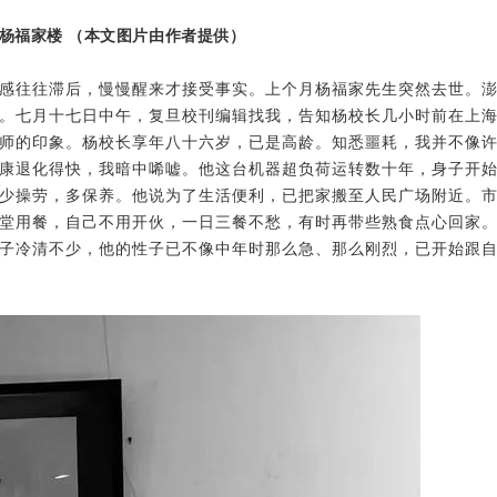
杨福家楼 （本文图片由作者提供）
感往往滞后，慢慢醒来才接受事实。上个月杨福家先生突然去世。
。七月十七日中午，复旦校刊编辑找我，告知杨校长几小时前在上
师的印象。杨校长享年八十六岁，已是高龄。知悉噩耗，我并不像
康退化得快，我暗中唏嘘。他这台机器超负荷运转数十年，身子开
少操劳，多保养。他说为了生活便利，已把家搬至人民广场附近。
堂用餐，自己不用开伙，一日三餐不愁，有时再带些熟食点心回家
子冷清不少，他的性子已不像中年时那么急、那么刚烈，已开始跟