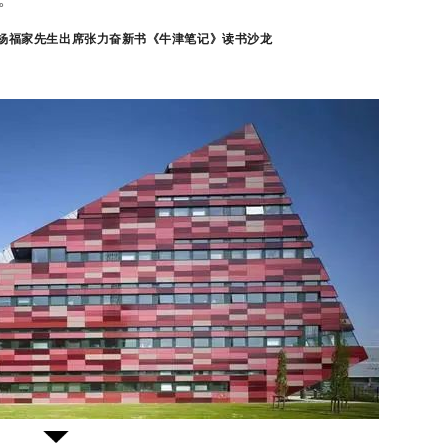
。杨福家先生出席张力奋新书《牛津笔记》读书沙龙