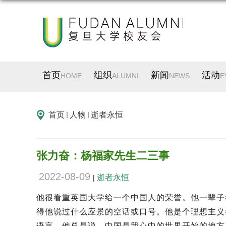
首页
组织
新闻
活动
HOME
ALUMNI
NEWS
E
首页
人物
逝者永恒
张力奋：杨福家先生二三事
2022-08-09
逝者永恒
|
他很看重英国大学给一个中国人的荣誉。他一辈子
得他说过什么应景的空话或口号。他是个理想主义
语言。他总是说，中国是我心中的世界开始的地方