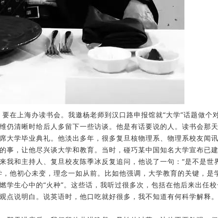
，要在上海办读书会。我邀杨老师到汉口路申报馆就“大学”话题做个
维仍清晰时给后人多留下一些访谈。他是有话要说的人。读书会那
席大学毕业典礼。他淡出多年，很多复旦核物理系、物理系校友闻
的事，让他尽兴谈大学和教育。当时，碰巧某中国知名大学宣布已
来我和主持人、复旦校友陈季冰反复追问，他说了一句：“是不是世
学，他初心未变，理念一如从前。比如他强调，大学教育的关键，是
燃学生心中的“火种”。这些话，我听过很多次，包括在他后来出任校
观点说明白。说英语时，他口吃就好很多，我不知道有何科学解释