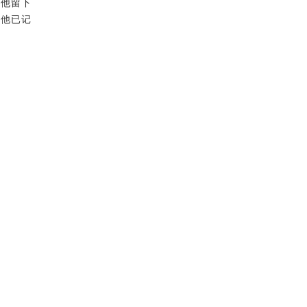
但他留下
，他已记