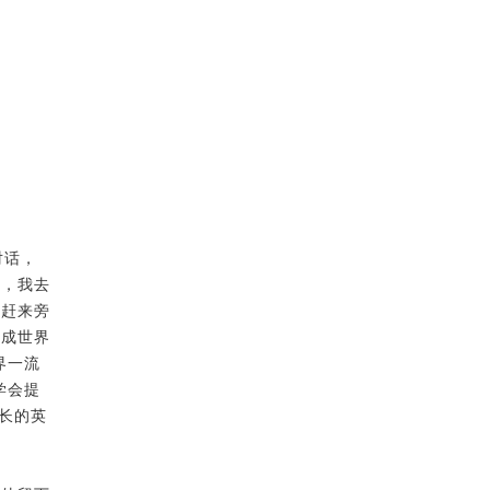
对话，
天，我去
讯赶来旁
建成世界
界一流
学会提
长的英
。