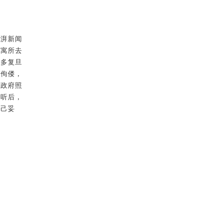
澎湃新闻
海寓所去
许多复旦
始佝偻，
市政府照
。听后，
自己妥