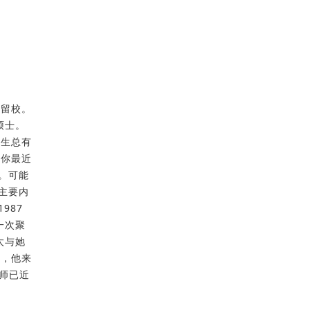
后留校。
硕士。
科生总有
：你最近
。可能
主要内
987
一次聚
太与她
他，他来
师已近