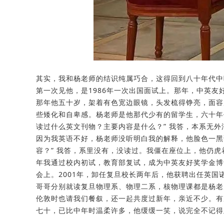
其实，我和杨老师的结识纯属巧合，这得回到八十年代中
第一次见他，是1986年一次出国面试上。那年，中英
那年他五十岁，架着有色宽边眼镜，头发梳得铮亮，面容
些矮化和自卑感。杨老师是他那代少有的留学生，六十年
读过什么英文刊物？主要内容是什么？” 我答，本系无
因为我英语不好，杨老师没听明白我的解释，他脸色一黑说
容？” 我答，系里没有，没读过。我僵在座位上，他仍虎
年我通过校内初试，教育部复试，成为中英友好奖学金博
会上。2001年，卸任复旦校长两年后，他获聘出任英
哥哥分别就读复旦物理系、物理二系，核物理课都是杨老
伦敦时也请我们餐叙，还一起共度过新年，亲近不少。有
七十，已比中年时温柔许多，他缓缓一笑，说完全不记得