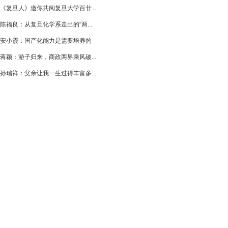
《复旦人》邀你共阅复旦大学百廿...
陈福良：从复旦化学系走出的“两...
安小霞：国产化能力是需要培养的
蒋颖：游子归来，商政两界乘风破...
孙瑞祥：父亲让我一生过得丰富多...