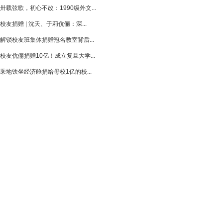
卅载弦歌，初心不改：1990级外文...
校友捐赠 | 沈天、于莉伉俪：深...
解锁校友班集体捐赠冠名教室背后...
校友伉俪捐赠10亿！成立复旦大学...
乘地铁坐经济舱捐给母校1亿的校...