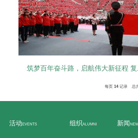
筑梦百年奋斗路，启航伟大新征程 复旦
每页
14
记录
总
活动
组织
新闻
EVENTS
ALUMNI
NE