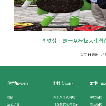
李轶梵：走一条模板人生外
每页
14
记录
总
活动
组织
新闻
EVENTS
ALUMNI
NE
视频
组织简介及制度
学校新闻
活动预告
地区校友组织联系
总会新闻